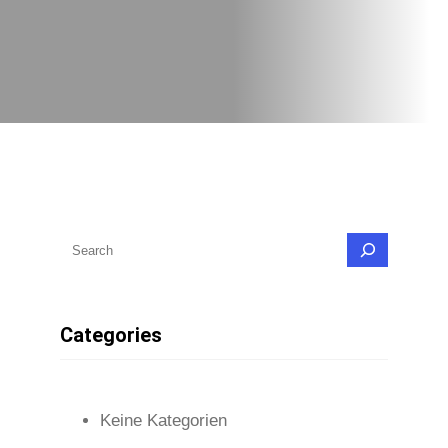
S
u
c
Categories
h
e
n
Keine Kategorien